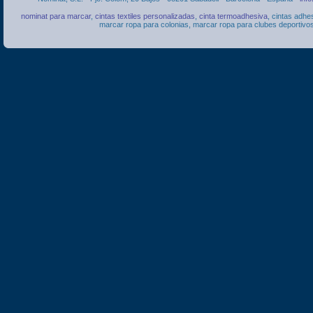
nominat para marcar
,
cintas textiles personalizadas
,
cinta termoadhesiva
, cintas adhe
marcar ropa para colonias, marcar ropa para clubes deportivos,