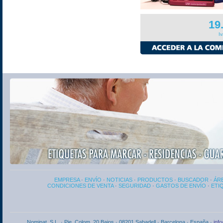
19
I
EMPRESA
·
ENVÍO
·
NOTICIAS
·
PRODUCTOS
·
BUSCADOR
·
ÁRE
CONDICIONES DE VENTA
·
SEGURIDAD
·
GASTOS DE ENVÍO
·
ETI
Nominat, S.L. · Pje. Colom, 20 Bajos · 08201 Sabadell · Barcelona · España ·
inf