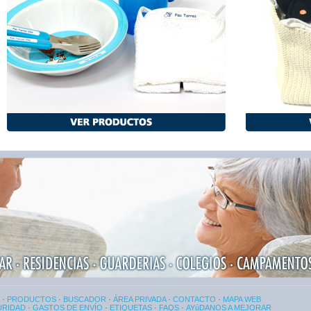
·
PRODUCTOS
·
BUSCADOR
·
ÁREA PRIVADA
·
CONTACTO
·
MAPA WEB
URIDAD
·
GASTOS DE ENVÍO
·
ETIQUETAS
·
FAQS
·
AYúDANOS A MEJORAR