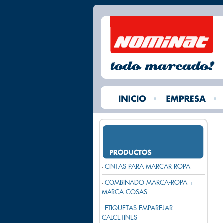
CINTAS PARA MARCAR ROPA
-
COMBINADO MARCA-ROPA +
-
MARCA-COSAS
ETIQUETAS EMPAREJAR
-
CALCETINES