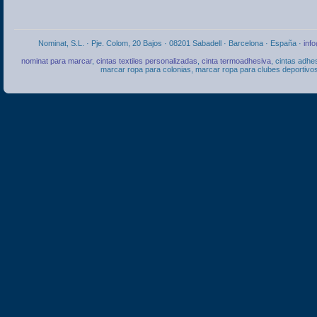
Nominat, S.L. · Pje. Colom, 20 Bajos · 08201 Sabadell · Barcelona · España ·
inf
nominat para marcar
,
cintas textiles personalizadas
,
cinta termoadhesiva
, cintas adhe
marcar ropa para colonias, marcar ropa para clubes deportivos,